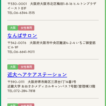
〒530-0001 大阪府大阪市北区梅田1-8-16 ヒルトンプラザ
イースト B1F
TEL:06-6344-1515
大阪
女性専用
なんばサロン
〒542-0076 大阪府大阪市中央区難波4-2-4 いちご御堂筋
ビル 9F
TEL:06-6641-9011
大阪
女性専用
近大ヘアケアステーション
〒590-0111 大阪府堺市南区三原台1丁14番1号
近畿大学 おおさかメディカルキャンパス 7号館（管理棟）3階
TEL:072-284-7818
大阪
女性専用