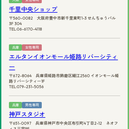
千里中央ショップ
〒560-0082 大阪府豊中市新千里東町1-3 せんちゅうパル
3F 304
TEL:06-6170-4118
兵庫
女性専用
エルタンイオンモール姫路リバーシティ
ー
〒672-8064 兵庫県姫路市飾磨区細江2560 イオンモール姫
路リバーシティー1F
TEL:079-231-5056
兵庫
男性専用
神戸スタジオ
〒651-0097 兵庫県神戸市中央区布引町4丁目2-12 ネオフ
ィス三宮9F