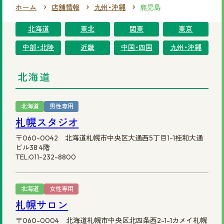
ホーム
店舗情報
九州・沖縄
鹿児島
まずは無料相談を！
北海道
東北
関東
東京
ご相談・店舗予約はこちら
中部・北陸
近畿
中国・四国
九州・沖縄
お電話での予約
北海道
0120-69-0480
女性専用
北海道
男性専用
札幌スタジオ
0120-30-6071
男性専用
〒060-0042 北海道札幌市中央区大通西5丁目1-1桂和大通
ビル38 4階
カタログを見てみたい方
TEL:011-232-8800
資料請求はこちら
北海道
女性専用
札幌サロン
〒060-0004 北海道札幌市中央区北四条西2-1-1カメイ札幌
サイトマップ
プライバシーポリシー
会社概要
円形脱毛症.com