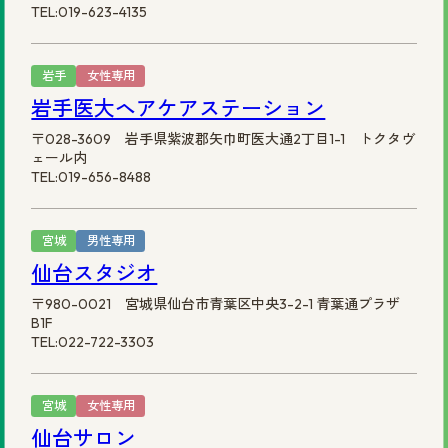
TEL:019-623-4135
岩手
女性専用
岩手医大ヘアケアステーション
〒028-3609 岩手県紫波郡矢巾町医大通2丁目1-1 トクタヴ
ェール内
TEL:019-656-8488
宮城
男性専用
仙台スタジオ
〒980-0021 宮城県仙台市青葉区中央3-2-1 青葉通プラザ
B1F
TEL:022-722-3303
宮城
女性専用
仙台サロン