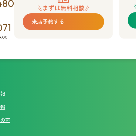
480
まずは無料相談
来店予約する
071
:00
情報
情報
様の声