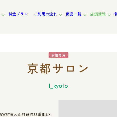
料金プラン
ご利用の流れ
商品一覧
店舗情報
道
東北
関東
東京
中部・北陸
近畿
中国・四国
九州
女性専用
京都サロン
女性向け
サービスの特長
お渡しまでの流れ
l_kyoto
町東入函谷鉾町88番地 K・I