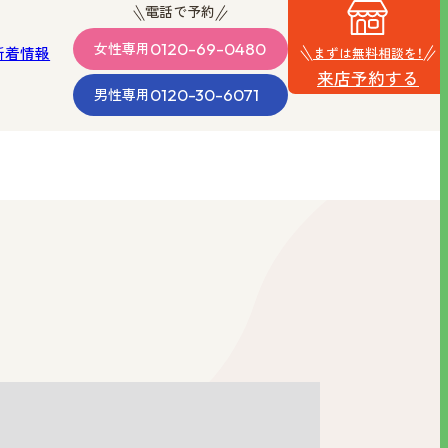
電話で予約
0120-69-0480
女性
専用
新着情報
まずは無料相談を！
来店予約する
0120-30-6071
男性
専用
・沖縄
男性向け
品質の
料金