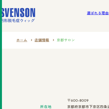
選ばれる理由
北海
選ばれる理由
ご利用の流れ
商品一覧
ホーム
店舗情報
京都サロン
〒600-8009
所在地
京都府京都市下京区四条通室