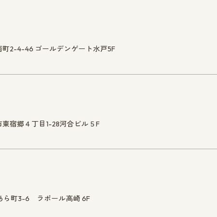
南町2-4-46 ゴールデンゲート水戸5F
宮市東宿郷４丁目1-28河合ビル５F
あら町3-6 ラポール高崎 6F