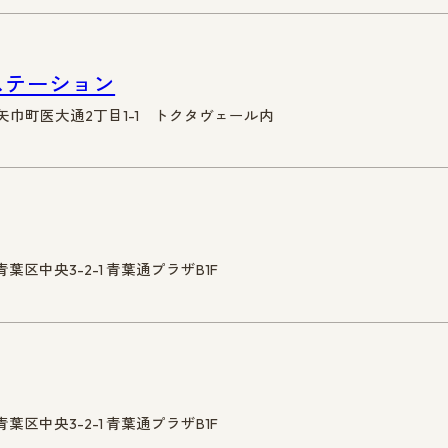
ステーション
郡矢巾町医大通2丁目1-1 トクタヴェール内
青葉区中央3-2-1 青葉通プラザB1F
青葉区中央3-2-1 青葉通プラザB1F