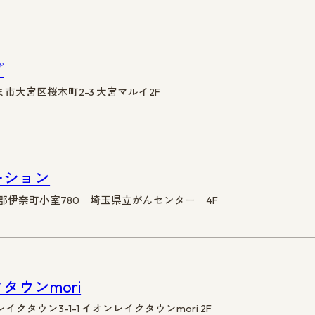
プ
ま市大宮区桜木町2-3 大宮マルイ2F
ーション
足立郡伊奈町小室780 埼玉県立がんセンター 4F
ウンmori
イクタウン3-1-1 イオンレイクタウンmori 2F