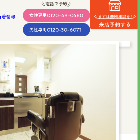
電話で予約
0120-69-0480
女性
専用
新着情報
まずは無料相談を！
来店予約する
0120-30-6071
男性
専用
・沖縄
男性向け
品質の
料金