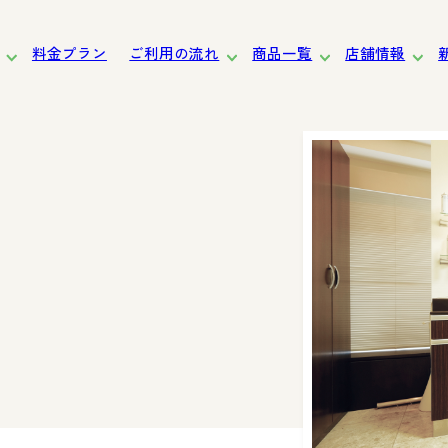
料金プラン
ご利用の流れ
商品一覧
店舗情報
道
東北
関東
東京
中部・北陸
近畿
中国・四国
九州
女性向け
サービスの特長
お渡しまでの流れ