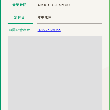
営業時間
A.M.10:00～P.M.9:00
まずは無料相談を！
定休日
年中無休
ご相談・店舗予約はこちら
お問い合わせ
079-231-5056
お電話での予約
0120-69-0480
女性専用
0120-30-6071
男性専用
カタログを見てみたい方
資料請求はこちら
サイトマップ
プライバシーポリシー
会社概要
円形脱毛症.com