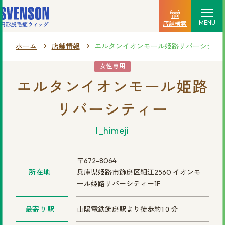
MENU
店舗検索
ホーム
店舗情報
エルタンイオンモール姫路リバーシティ
選ばれる理由
女性専用
エルタンイオンモール姫路
料金プラン
リバーシティー
ご利用の流れ
l_himeji
商品一覧
店舗情報
〒672-8064
所在地
兵庫県姫路市飾磨区細江2560 イオンモ
ール姫路リバーシティー1F
新着情報
最寄り駅
山陽電鉄飾磨駅より徒歩約1０分