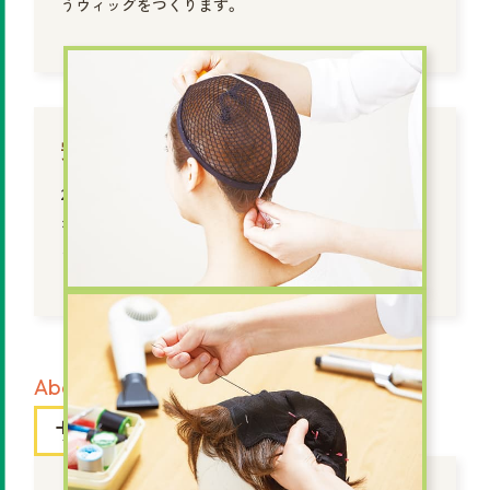
うウィッグをつくります。
安心・安全な医療用ウィッグ
20年以上の実績があるスヴェンソンの医療用ウィッ
グは、JIS製品規格やM・Wig適合など、外部機関認定に
よる安全性が確認された製品です。
About
サポ
ー
ト