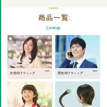
まずは無料相談を！
商品一覧
ご相談・店舗予約はこちら
Lineup
お電話での予約
0120-69-0480
女性専用
0120-30-6071
男性専用
カタログを見てみたい方
女性向けウィッグ
男性向けウィッグ
資料請求はこちら
サイトマップ
プライバシーポリシー
会社概要
円形脱毛症.com