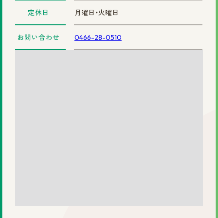
定休日
月曜日・火曜日
まずは無料相談を！
お問い合わせ
0466-28-0510
ご相談・店舗予約はこちら
お電話での予約
0120-69-0480
女性専用
0120-30-6071
男性専用
カタログを見てみたい方
資料請求はこちら
サイトマップ
プライバシーポリシー
会社概要
円形脱毛症.com