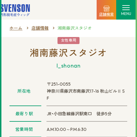
MENU
店舗検索
ホーム
店舗情報
湘南藤沢スタジオ
選ばれる理由
女性専用
湘南藤沢スタジオ
料金プラン
l_shonan
ご利用の流れ
商品一覧
〒251-0055
所在地
神奈川県藤沢市南藤沢17-16 秋山ビルⅡ５
店舗情報
F
新着情報
最寄り駅
JR・小田急線藤沢駅南口 徒歩5分
営業時間
A.M.10:00～P.M.6:30