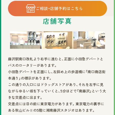
©2025 株式会社スヴェンソン.
ご相談・店舗予約はこちら
店舗写真
藤沢駅南口改札より右手に進むと、正面に小田急デパートと
バスのロータリーがあります。
小田急デパートを正面にし、左斜め上の歩道橋に「南口商店街
本通り」の標示があります。
この通りの入口にはドラッグストアがあり、それを左手に見
ながらゆるい坂を下っていくと、5分ほどで「南藤沢」という大
きな交差点に出ます。
交差点には目の前に東京電力があります。東京電力の裏手に
ある秋山ビルⅡの5階に湘南藤沢スタジオはあります。