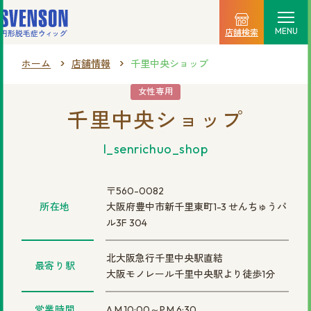
MENU
店舗検索
ホーム
店舗情報
千里中央ショップ
選ばれる理由
女性専用
千里中央ショップ
料金プラン
l_senrichuo_shop
ご利用の流れ
商品一覧
〒560-0082
所在地
大阪府豊中市新千里東町1-3 せんちゅうパ
店舗情報
ル3F 304
新着情報
北大阪急行千里中央駅直結
最寄り駅
大阪モノレール千里中央駅より徒歩1分
営業時間
A.M.10:00～P.M.6:30