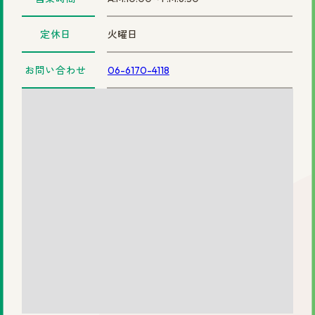
まずは無料相談を！
定休日
火曜日
ご相談・店舗予約はこちら
お問い合わせ
06-6170-4118
お電話での予約
0120-69-0480
女性専用
0120-30-6071
男性専用
カタログを見てみたい方
資料請求はこちら
サイトマップ
プライバシーポリシー
会社概要
円形脱毛症.com