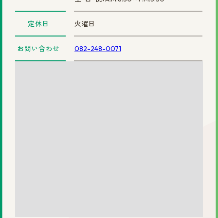
まずは無料相談を！
定休日
火曜日
ご相談・店舗予約はこちら
お問い合わせ
082-248-0071
お電話での予約
0120-69-0480
女性専用
0120-30-6071
男性専用
カタログを見てみたい方
資料請求はこちら
サイトマップ
プライバシーポリシー
会社概要
円形脱毛症.com