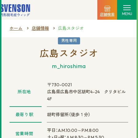
MENU
店舗検索
ホーム
店舗情報
広島スタジオ
選ばれる理由
男性専用
広島スタジオ
料金プラン
m_hiroshima
ご利用の流れ
商品一覧
〒730-0021
所在地
広島県広島市中区胡町4-24 クリタビル
店舗情報
4F
新着情報
最寄り駅
胡町停留所（徒歩１分）
平日：A.M.10:00～P.M.8:00
営業時間
土・日・祝：A.M.8:30～P.M.5:30