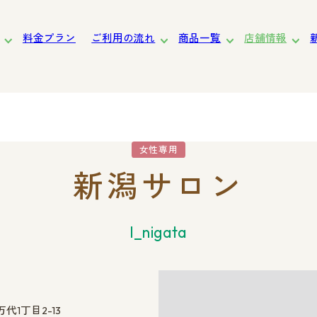
料金プラン
ご利用の流れ
商品一覧
店舗情報
道
東北
関東
東京
中部・北陸
近畿
中国・四国
九州
女性専用
新潟サロン
女性向け
サービスの特長
お渡しまでの流れ
l_nigata
1丁目2-13