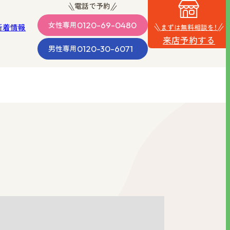
電話で予約
0120-69-0480
女性
専用
新着情報
まずは無料相談を！
来店予約する
0120-30-6071
男性
専用
・沖縄
男性向け
品質の
料金