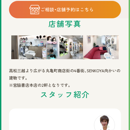
©2025 株式会社スヴェンソン.
ご相談・店舗予約はこちら
店舗写真
高松三越より広がる丸亀町商店街の4番街、SENKOYA向かいの
建物です。
※宮脇書店本店の2軒となりです。
スタッフ紹介