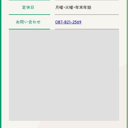
定休日
月曜・火曜・年末年始
まずは無料相談を！
お問い合わせ
ご相談・店舗予約はこちら
087-821-2569
お電話での予約
0120-69-0480
女性専用
0120-30-6071
男性専用
カタログを見てみたい方
資料請求はこちら
サイトマップ
プライバシーポリシー
会社概要
円形脱毛症.com