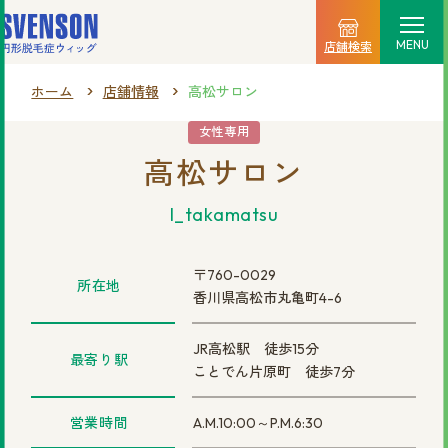
MENU
店舗検索
ホーム
店舗情報
高松サロン
選ばれる理由
女性専用
高松サロン
料金プラン
l_takamatsu
ご利用の流れ
商品一覧
〒760-0029
所在地
香川県高松市丸亀町4-6
店舗情報
JR高松駅 徒歩15分
最寄り駅
新着情報
ことでん片原町 徒歩7分
営業時間
A.M.10:00～P.M.6:30