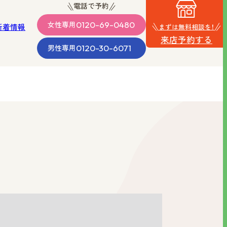
電話で予約
0120-69-0480
女性
専用
新着情報
まずは無料相談を！
来店予約する
0120-30-6071
男性
専用
・沖縄
男性向け
品質の
料金