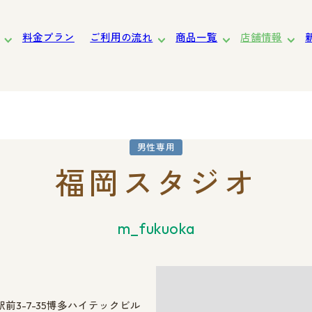
料金プラン
ご利用の流れ
商品一覧
店舗情報
道
東北
関東
東京
中部・北陸
近畿
中国・四国
九州
男性専用
福岡スタジオ
女性向け
サービスの特長
お渡しまでの流れ
m_fukuoka
前3-7-35博多ハイテックビル