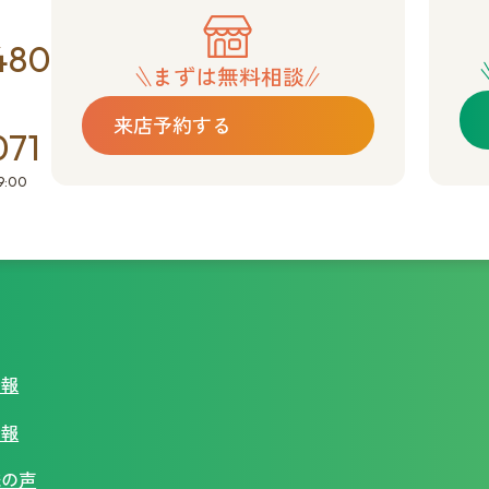
480
まずは無料相談
来店予約する
071
:00
情報
情報
様の声