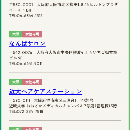
〒530-0001 大阪府大阪市北区梅田1-8-16 ヒルトンプラザ
イースト B1F
TEL:06-6344-1515
大阪
女性専用
なんばサロン
〒542-0076 大阪府大阪市中央区難波4-2-4 いちご御堂筋
ビル 9F
TEL:06-6641-9011
大阪
女性専用
近大ヘアケアステーション
〒590-0111 大阪府堺市南区三原台1丁14番1号
近畿大学 おおさかメディカルキャンパス 7号館（管理棟）3階
TEL:072-284-7818
大阪
女性専用