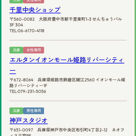
千里中央ショップ
〒560-0082 大阪府豊中市新千里東町1-3 せんちゅうパル
3F 304
TEL:06-6170-4118
兵庫
女性専用
エルタンイオンモール姫路リバーシティ
ー
〒672-8064 兵庫県姫路市飾磨区細江2560 イオンモール姫
路リバーシティー1F
TEL:079-231-5056
兵庫
男性専用
神戸スタジオ
〒651-0097 兵庫県神戸市中央区布引町4丁目2-12 ネオフ
ィス三宮9F