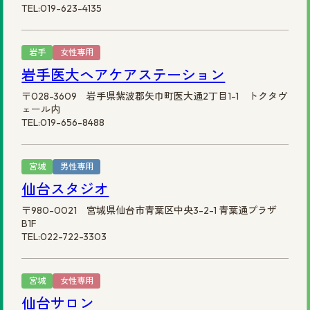
TEL:019-623-4135
岩手
女性専用
岩手医大ヘアケアステーション
〒028-3609 岩手県紫波郡矢巾町医大通2丁目1-1 トクタヴ
ェール内
TEL:019-656-8488
宮城
男性専用
仙台スタジオ
〒980-0021 宮城県仙台市青葉区中央3-2-1 青葉通プラザ
B1F
TEL:022-722-3303
宮城
女性専用
仙台サロン