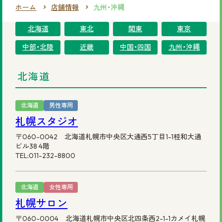
ホーム
店舗情報
九州・沖縄
まずは無料相談を！
北海道
東北
関東
東京
ご相談・店舗予約はこちら
中部・北陸
近畿
中国・四国
九州・沖縄
お電話での予約
北海道
0120-69-0480
女性専用
北海道
男性専用
札幌スタジオ
0120-30-6071
男性専用
〒060-0042 北海道札幌市中央区大通西5丁目1-1桂和大通
ビル38 4階
カタログを見てみたい方
TEL:011-232-8800
資料請求はこちら
北海道
女性専用
札幌サロン
〒060-0004 北海道札幌市中央区北四条西2-1-1カメイ札幌
サイトマップ
プライバシーポリシー
会社概要
円形脱毛症.com