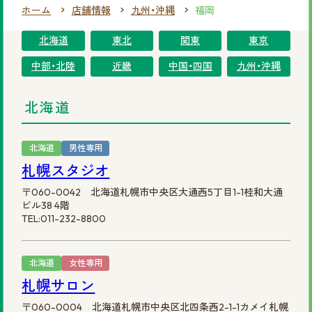
ホーム
店舗情報
九州・沖縄
福岡
まずは無料相談を！
北海道
東北
関東
東京
ご相談・店舗予約はこちら
中部・北陸
近畿
中国・四国
九州・沖縄
お電話での予約
北海道
0120-69-0480
女性専用
北海道
男性専用
札幌スタジオ
0120-30-6071
男性専用
〒060-0042 北海道札幌市中央区大通西5丁目1-1桂和大通
ビル38 4階
カタログを見てみたい方
TEL:011-232-8800
資料請求はこちら
北海道
女性専用
札幌サロン
〒060-0004 北海道札幌市中央区北四条西2-1-1カメイ札幌
サイトマップ
プライバシーポリシー
会社概要
円形脱毛症.com