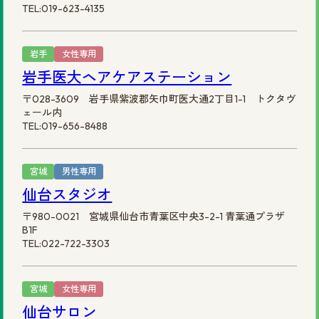
TEL:019-623-4135
岩手
女性専用
岩手医大ヘアケアステーション
〒028-3609 岩手県紫波郡矢巾町医大通2丁目1-1 トクタヴ
ェール内
TEL:019-656-8488
宮城
男性専用
仙台スタジオ
〒980-0021 宮城県仙台市青葉区中央3-2-1 青葉通プラザ
B1F
TEL:022-722-3303
宮城
女性専用
仙台サロン