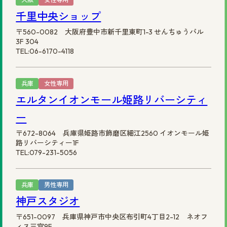
千里中央ショップ
〒560-0082 大阪府豊中市新千里東町1-3 せんちゅうパル
3F 304
TEL:06-6170-4118
兵庫
女性専用
エルタンイオンモール姫路リバーシティ
ー
〒672-8064 兵庫県姫路市飾磨区細江2560 イオンモール姫
路リバーシティー1F
TEL:079-231-5056
兵庫
男性専用
神戸スタジオ
〒651-0097 兵庫県神戸市中央区布引町4丁目2-12 ネオフ
ィス三宮9F