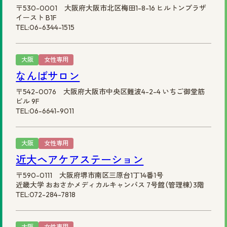
〒530-0001 大阪府大阪市北区梅田1-8-16 ヒルトンプラザ
イースト B1F
TEL:06-6344-1515
大阪
女性専用
なんばサロン
〒542-0076 大阪府大阪市中央区難波4-2-4 いちご御堂筋
ビル 9F
TEL:06-6641-9011
大阪
女性専用
近大ヘアケアステーション
〒590-0111 大阪府堺市南区三原台1丁14番1号
近畿大学 おおさかメディカルキャンパス 7号館（管理棟）3階
TEL:072-284-7818
大阪
女性専用