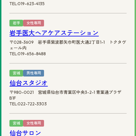
TEL:019-623-4135
岩手
女性専用
岩手医大ヘアケアステーション
〒028-3609 岩手県紫波郡矢巾町医大通2丁目1-1 トクタヴ
ェール内
TEL:019-656-8488
宮城
男性専用
仙台スタジオ
〒980-0021 宮城県仙台市青葉区中央3-2-1 青葉通プラザ
B1F
TEL:022-722-3303
宮城
女性専用
仙台サロン