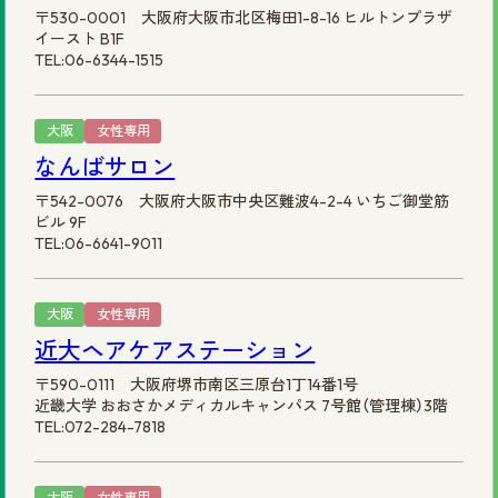
〒530-0001 大阪府大阪市北区梅田1-8-16 ヒルトンプラザ
イースト B1F
TEL:06-6344-1515
大阪
女性専用
なんばサロン
〒542-0076 大阪府大阪市中央区難波4-2-4 いちご御堂筋
ビル 9F
TEL:06-6641-9011
大阪
女性専用
近大ヘアケアステーション
〒590-0111 大阪府堺市南区三原台1丁14番1号
近畿大学 おおさかメディカルキャンパス 7号館（管理棟）3階
TEL:072-284-7818
大阪
女性専用