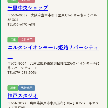
千里中央ショップ
〒560-0082 大阪府豊中市新千里東町1-3 せんちゅうパル
3F 304
TEL:06-6170-4118
兵庫
女性専用
エルタンイオンモール姫路リバーシティ
ー
〒672-8064 兵庫県姫路市飾磨区細江2560 イオンモール姫
路リバーシティー1F
TEL:079-231-5056
兵庫
男性専用
神戸スタジオ
〒651-0097 兵庫県神戸市中央区布引町4丁目2-12 ネオフ
ィス三宮9F