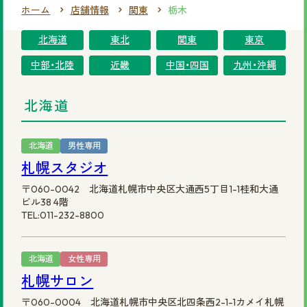
ホーム
店舗情報
関東
栃木
まずは無料相談を！
北海道
東北
関東
東京
ご相談・店舗予約はこちら
中部・北陸
近畿
中国・四国
九州・沖縄
お電話での予約
北海道
0120-69-0480
女性専用
北海道
男性専用
札幌スタジオ
0120-30-6071
男性専用
〒060-0042 北海道札幌市中央区大通西5丁目1-1桂和大通
ビル38 4階
カタログを見てみたい方
TEL:011-232-8800
資料請求はこちら
北海道
女性専用
札幌サロン
〒060-0004 北海道札幌市中央区北四条西2-1-1カメイ札幌
サイトマップ
プライバシーポリシー
会社概要
円形脱毛症.com