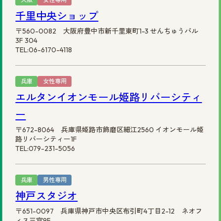
千里中央ショップ
〒560-0082 大阪府豊中市新千里東町1-3 せんちゅうパル
3F 304
TEL:06-6170-4118
兵庫
女性専用
エルタンイオンモール姫路リバーシティ
ー
〒672-8064 兵庫県姫路市飾磨区細江2560 イオンモール姫
路リバーシティー1F
TEL:079-231-5056
兵庫
男性専用
神戸スタジオ
〒651-0097 兵庫県神戸市中央区布引町4丁目2-12 ネオフ
ィス三宮9F