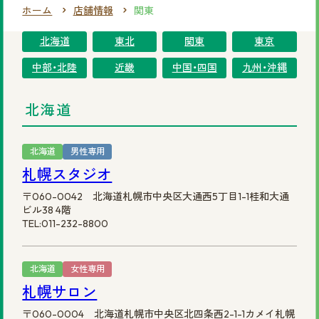
ホーム
店舗情報
関東
まずは無料相談を！
北海道
東北
関東
東京
ご相談・店舗予約はこちら
中部・北陸
近畿
中国・四国
九州・沖縄
お電話での予約
北海道
0120-69-0480
女性専用
北海道
男性専用
札幌スタジオ
0120-30-6071
男性専用
〒060-0042 北海道札幌市中央区大通西5丁目1-1桂和大通
ビル38 4階
カタログを見てみたい方
TEL:011-232-8800
資料請求はこちら
北海道
女性専用
札幌サロン
〒060-0004 北海道札幌市中央区北四条西2-1-1カメイ札幌
サイトマップ
プライバシーポリシー
会社概要
円形脱毛症.com