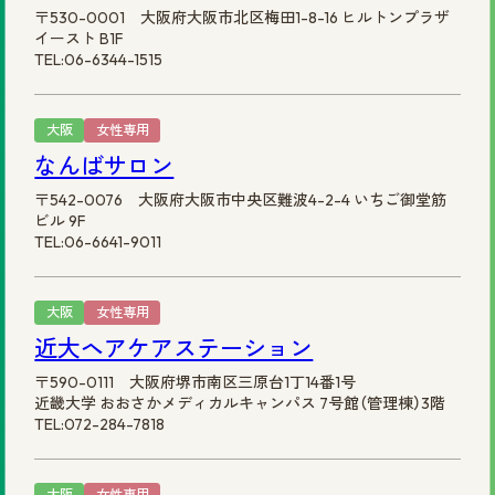
〒530-0001 大阪府大阪市北区梅田1-8-16 ヒルトンプラザ
イースト B1F
TEL:06-6344-1515
大阪
女性専用
なんばサロン
〒542-0076 大阪府大阪市中央区難波4-2-4 いちご御堂筋
ビル 9F
TEL:06-6641-9011
大阪
女性専用
近大ヘアケアステーション
〒590-0111 大阪府堺市南区三原台1丁14番1号
近畿大学 おおさかメディカルキャンパス 7号館（管理棟）3階
TEL:072-284-7818
大阪
女性専用