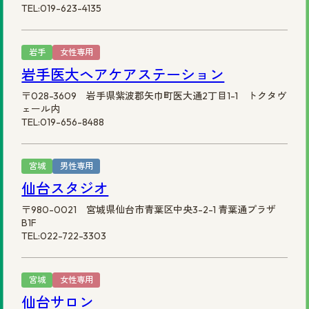
TEL:019-623-4135
岩手
女性専用
岩手医大ヘアケアステーション
〒028-3609 岩手県紫波郡矢巾町医大通2丁目1-1 トクタヴ
ェール内
TEL:019-656-8488
宮城
男性専用
仙台スタジオ
〒980-0021 宮城県仙台市青葉区中央3-2-1 青葉通プラザ
B1F
TEL:022-722-3303
宮城
女性専用
仙台サロン