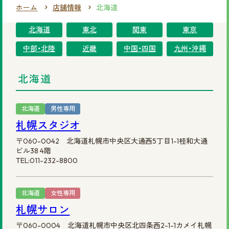
ホーム
店舗情報
北海道
まずは無料相談を！
北海道
東北
関東
東京
ご相談・店舗予約はこちら
中部・北陸
近畿
中国・四国
九州・沖縄
お電話での予約
北海道
0120-69-0480
女性専用
北海道
男性専用
札幌スタジオ
0120-30-6071
男性専用
〒060-0042 北海道札幌市中央区大通西5丁目1-1桂和大通
ビル38 4階
カタログを見てみたい方
TEL:011-232-8800
資料請求はこちら
北海道
女性専用
札幌サロン
〒060-0004 北海道札幌市中央区北四条西2-1-1カメイ札幌
サイトマップ
プライバシーポリシー
会社概要
円形脱毛症.com