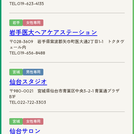
TEL:019-623-4135
岩手
女性専用
岩手医大ヘアケアステーション
〒028-3609 岩手県紫波郡矢巾町医大通2丁目1-1 トクタヴ
ェール内
TEL:019-656-8488
宮城
男性専用
仙台スタジオ
〒980-0021 宮城県仙台市青葉区中央3-2-1 青葉通プラザ
B1F
TEL:022-722-3303
宮城
女性専用
仙台サロン