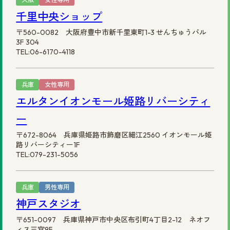
千里中央ショップ
〒560-0082 大阪府豊中市新千里東町1-3 せんちゅうパル
3F 304
TEL:06-6170-4118
兵庫
女性専用
エルタンイオンモール姫路リバーシティ
ー
〒672-8064 兵庫県姫路市飾磨区細江2560 イオンモール姫
路リバーシティー1F
TEL:079-231-5056
兵庫
男性専用
神戸スタジオ
〒651-0097 兵庫県神戸市中央区布引町4丁目2-12 ネオフ
ィス三宮9F