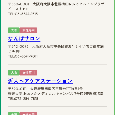
〒530-0001 大阪府大阪市北区梅田1-8-16 ヒルトンプラザ
イースト B1F
TEL:06-6344-1515
大阪
女性専用
なんばサロン
〒542-0076 大阪府大阪市中央区難波4-2-4 いちご御堂筋
ビル 9F
TEL:06-6641-9011
大阪
女性専用
近大ヘアケアステーション
〒590-0111 大阪府堺市南区三原台1丁14番1号
近畿大学 おおさかメディカルキャンパス 7号館（管理棟）3階
TEL:072-284-7818
大阪
女性専用