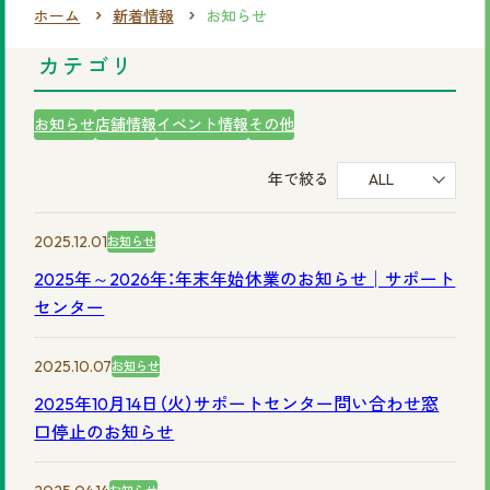
ホーム
新着情報
お知らせ
まずは無料相談を！
カテゴリ
ご相談・店舗予約はこちら
お知らせ
店舗情報
イベント情報
その他
お電話での予約
年で絞る
ALL
0120-69-0480
女性専用
2025.12.01
お知らせ
0120-30-6071
男性専用
2025年～2026年：年末年始休業のお知らせ│サポート
センター
カタログを見てみたい方
2025.10.07
お知らせ
資料請求はこちら
2025年10月14日（火）サポートセンター問い合わせ窓
口停止のお知らせ
サイトマップ
プライバシーポリシー
会社概要
円形脱毛症.com