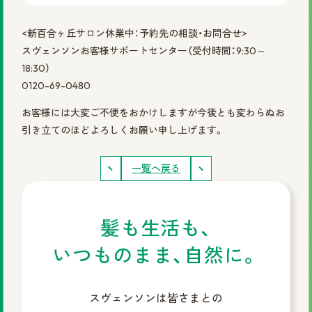
まずは無料相談を！
<新百合ヶ丘サロン休業中：予約先の相談・お問合せ>
スヴェンソンお客様サポートセンター（受付時間：9:30～
ご相談・店舗予約はこちら
18:30）
0120-69-0480
お電話での予約
お客様には大変ご不便をおかけしますが今後とも変わらぬお
0120-69-0480
女性専用
引き立てのほどよろしくお願い申し上げます。
一覧へ戻る
0120-30-6071
男性専用
カタログを見てみたい方
髪も生活も、
資料請求はこちら
いつものまま、自然に。
スヴェンソンは皆さまとの
サイトマップ
プライバシーポリシー
会社概要
円形脱毛症.com