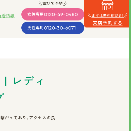
電話で予約
0120-69-0480
女性
専用
新着情報
まずは無料相談を！
来店予約する
0120-30-6071
男性
専用
・沖縄
 | レディ
男性向け
品質の
料金
プ
で繋がっており、アクセスの良