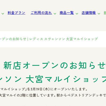
料金プラン
ご利用の流れ
商品一覧
店舗情報
道
東北
関東
東京
中部・北陸
近畿
中国・四国
九州
新店オープンのお知らせ | レディス スヴェンソン 大宮マルイショップ
/19 新店オープンのお知らせ
女性向け
サービスの特長
お渡しまでの流れ
ンソン 大宮マルイショッ
宮マルイショップ」を3月19日（木）にオープンいたします。
の大宮マルイの2階に位置しています。駅からペデストリアンデッキ