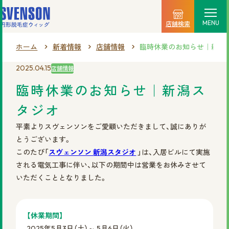
MENU
店舗検索
ホーム
新着情報
店舗情報
臨時休業のお知らせ｜新潟
選ばれる理由
2025.04.15
店舗情報
料金プラン
臨時休業のお知らせ｜新潟ス
タジオ
ご利用の流れ
平素よりスヴェンソンをご愛顧いただきまして、誠にありが
商品一覧
とうございます。
このたび「
スヴェンソン 新潟スタジオ
」は、入居ビルにて実施
店舗情報
される電気工事に伴い、以下の期間中は営業をお休みさせて
いただくこととなりました。
新着情報
【休業期間】
2025年5月3日（土）～ 5月6日（火）