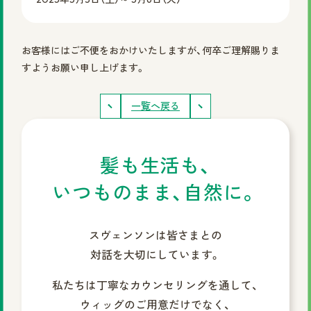
まずは無料相談を！
お客様にはご不便をおかけいたしますが、何卒ご理解賜りま
ご相談・店舗予約はこちら
すようお願い申し上げます。
お電話での予約
一覧へ戻る
0120-69-0480
女性専用
髪も生活も、
0120-30-6071
男性専用
いつものまま、自然に。
カタログを見てみたい方
スヴェンソンは皆さまとの
資料請求はこちら
対話を大切にしています。
私たちは丁寧なカウンセリングを通して、
ウィッグのご用意だけでなく、
サイトマップ
プライバシーポリシー
会社概要
円形脱毛症.com